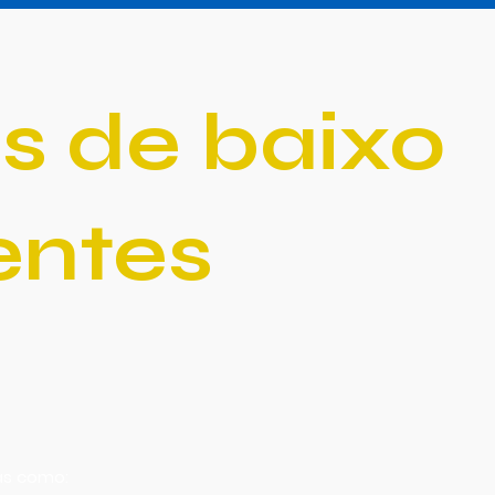
s de baixo
entes
as como: