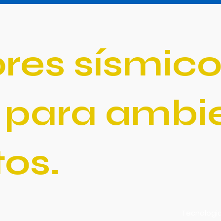
res sísmico
 para ambi
os.
Tecnologi