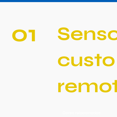
01
Senso
custo
remot
Dores relacionadas: