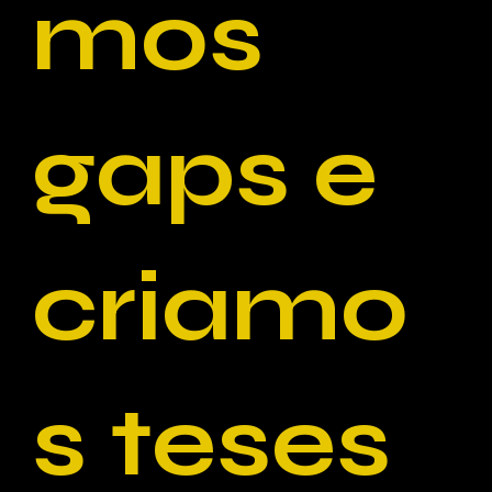
mos
gaps e
criamo
s teses