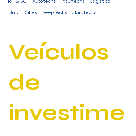
.IoT & 5G .Autotechs .Insurtechs .Logística
.Smart Cities .DeepTechs .HardTechs
Veículos
de
investime