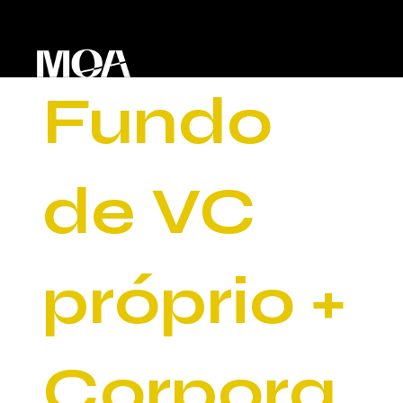
Fundo
de VC
próprio +
Corpora