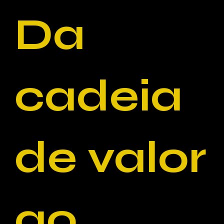
Da
cadeia
de valor
ao