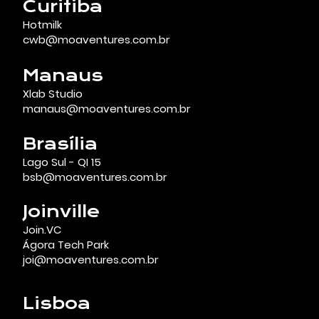
Curitiba
Hotmilk
cwb@moaventures.com.br
Manaus
Xlab Studio
manaus@moaventures.com.br
Brasília
Lago Sul - QI 15
bsb@moaventures.com.br
Joinville
Join.VC
Ágora Tech Park
joi@moaventures.com.br
Lisboa