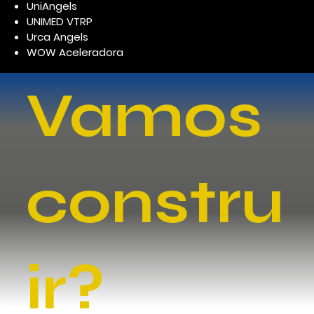
UniAngels
UNIMED VTRP
Urca Angels
WOW Aceleradora
Vamos
constru
ir?