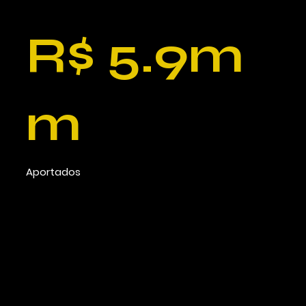
R$ 5.9m
m
Aportados