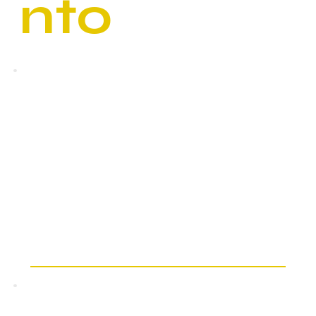
nto
Futuro das Cidades Inteligentes
• GovTech & serviços urbanos
• Infra & dados
• Qualidade de vida e eficiência